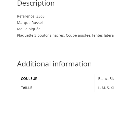
Description
Référence JZ565
Marque Russel
Maille piquée.
Plaquette 3 boutons nacrés. Coupe ajustée, fentes latér
Additional information
COULEUR
Blanc, Ble
TAILLE
L, M, S, X