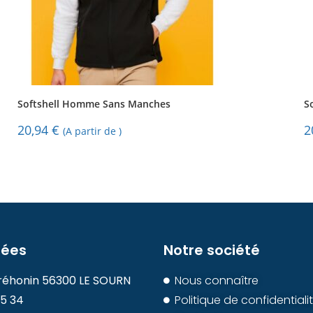
Softshell Homme Sans Manches
S
20,94
€
2
(A partir de )
ées
Notre société
réhonin 56300 LE SOURN
Nous connaître
85 34
Politique de confidentiali