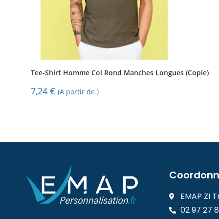
Tee-Shirt Homme Col Rond Manches Longues (Copie)
7,24
€
(A partir de )
Coordonn
EMAP ZI T
02 97 27 