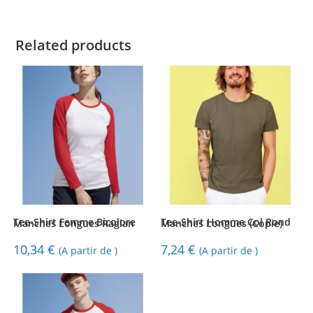
Related products
Tee-Shirt Femme Bicolore Manches Longues Raglan
Tee-Shirt Homme Col Rond Manches Longues (Copie)
10,34
€
7,24
€
(A partir de )
(A partir de )