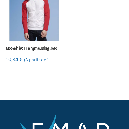
Tee-Shirt Homme Bicolore Manches Longues Raglan
10,34
€
(A partir de )