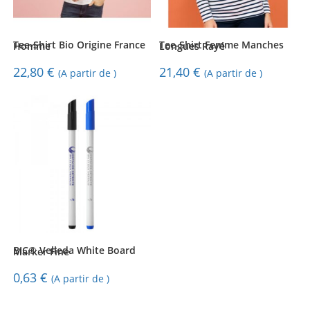
Tee-Shirt Bio Origine France Homme
Tee-Shirt Femme Manches Longues Rayé
22,80
€
21,40
€
(A partir de )
(A partir de )
BIC® Velleda White Board Marker Fine
0,63
€
(A partir de )